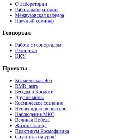
О лаборатории
Работа лаборатории
Межвузовская кафедра
Научный семинар
Геопортал
Работа с геопорталом
Геопортал
ЦКУ
Проекты
Космическая Эра
RMR_astra
Беседы о Космосе
Другие миры
Космическое сознание
Неочевидное вероятное
Наблюдение МКС
Великая Победа
Жизнь Солнца
Практикум Космофизика
Спутник - на урок!